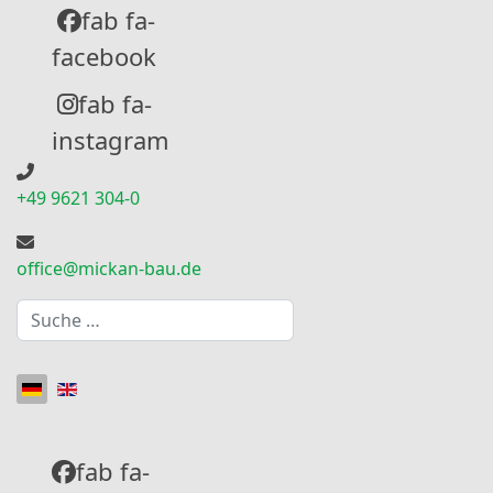
fab fa-
facebook
fab fa-
instagram
+49 9621 304-0
office@mickan-bau.de
Suchen
Sprache auswählen
fab fa-