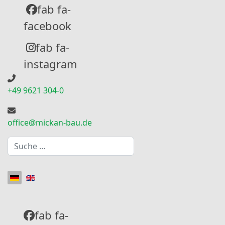
fab fa-
facebook
fab fa-
instagram
+49 9621 304-0
office@mickan-bau.de
Suchen
Sprache auswählen
fab fa-