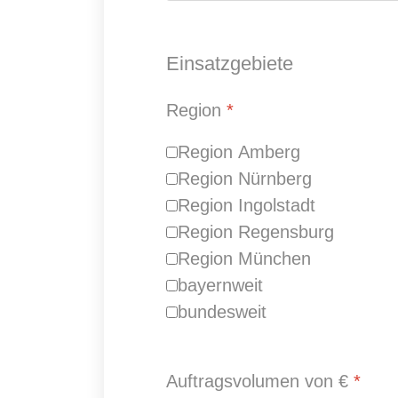
Einsatzgebiete
Region
*
Region Amberg
Region Nürnberg
Region Ingolstadt
Region Regensburg
Region München
bayernweit
bundesweit
Auftragsvolumen von €
*