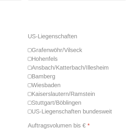
US-Liegenschaften
Grafenwöhr/Vilseck
Hohenfels
Ansbach/Katterbach/Illesheim
Bamberg
Wiesbaden
Kaiserslautern/Ramstein
Stuttgart/Böblingen
US-Liegenschaften bundesweit
Auftragsvolumen bis €
*