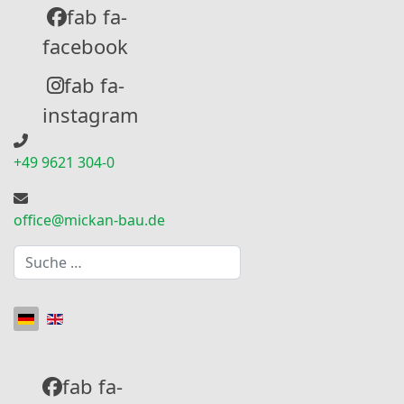
fab fa-
facebook
fab fa-
instagram
+49 9621 304-0
office@mickan-bau.de
Suchen
Sprache auswählen
fab fa-